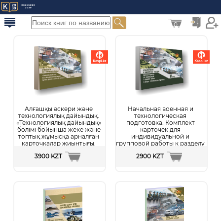
0
Алғашқы әскери және
Начальная военная и
технологиялық дайындық.
технологическая
«Технологиялық дайындық»
подготовка. Комплект
бөлімі бойынша жеке және
карточек для
топтық жұмысқа арналған
индивидуальной и
карточкалар жиынтығы.
групповой работы к разделу
Жалпы білім беретін
«Технологическая
3900 KZT
2900 KZT
мектептің 11-сыныбы
подготовка». 11 класс
Подробнее...
общеобразовательной
школы
Подробнее...