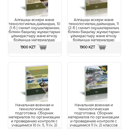
Алғашқы әскери және
Алғашқы әскери және
технологиялық дайындық. 10
технологиялық дайындық. 11
(1-б.) сынып оқушыларының
(2-б.) сынып оқушыларының
білімін бақылау жұмыстарын
білімін бақылау жұмыстарын
ұйымдастыру және өткізу
ұйымдастыру және өткізу
бойынша материалдар
бойынша материалдар
жинағы. Екі бөлімді. 10-
жинағы. Екі бөлімді. 11-
1900 KZT
1900 KZT
сынып (1-б.)
сынып (2-б.)
Подробнее...
Подробнее...
Начальная военная и
Начальная военная и
технологическая
технологическая
подготовка. Сборник
подготовка. Сборник
материалов по организации
материалов по организации
и проведению контроля с
и проведению контроля с
учащимися 10 (ч. 1), 11 (ч. 2)
учащимися 11 (ч. 2) классов