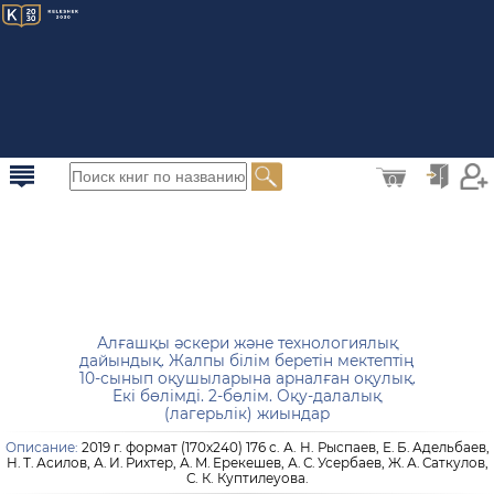
0
Алғашқы әскери және технологиялық
дайындық. Жалпы білім беретін мектептің
10-сынып оқушыларына арналған оқулық.
Екі бөлімді. 2-бөлім. Оқу-далалық
(лагерьлік) жиындар
Описание:
2019 г. формат (170х240) 176 с. А. Н. Рыспаев, Е. Б. Адельбаев,
Н. Т. Асилов, А. И. Рихтер, А. М. Ерекешев, А. С. Усербаев, Ж. А. Саткулов,
С. К. Куптилеуова.