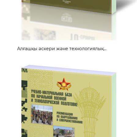
Алғашқы әскери және технологиялық...