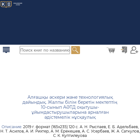
0
Алғашқы әскери және технологиялық
дайындық. Жалпы білім беретін мектептің
10-сынып АӘТД оқытушы-
ұйымдастырушыларына арналған
әдістемелік нұсқаулық
Описание:
2019 г. формат (165х235) 120 с. А. Н. Рыспаев, Е. Б. Адельбаев,
Н. Т. Асилов, А. И. Рихтер, А. М. Ерекешев, А. С. Усербаев, Ж. А. Саткулов,
С. К. Куптилеуова