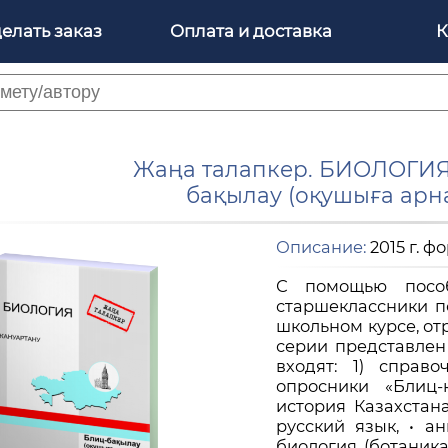
делать заказ
Оплата и доставка
К
Жаңа талапкер. БИОЛОГИЯ
бақылау (оқушыға арн
Описание:
2015 г. ф
С помощью пособ
старшеклассники п
школьном курсе, от
серии представлен
входят: 1) справо
опросники «Блиц-
история Казахстана
русский язык, • ан
биология (ботаника