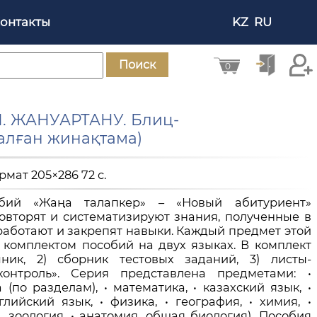
онтакты
KZ
RU
Поиск
0
. ЖАНУАРТАНУ. Блиц-
алған жинақтама)
ормат 205×286 72 с.
ий «Жаңа талапкер» – «Новый абитуриент»
овторят и систематизируют знания, полученные в
работают и закрепят навыки. Каждый предмет этой
 комплектом пособий на двух языках. В комплект
чник, 2) сборник тестовых заданий, 3) листы-
контроль». Серия представлена предметами: •
 (по разделам), • математика, • казахский язык, •
глийский язык, • физика, • география, • химия, •
, зоология, • анатомия, общая биология). Пособия