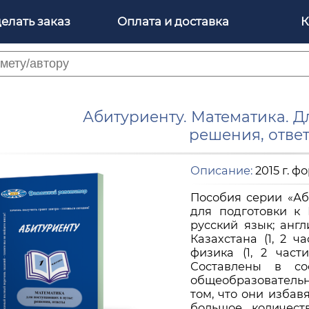
делать заказ
Оплата и доставка
К
Абитуриенту. Математика. Д
решения, ответы
Описание:
2015 г. ф
Пособия серии «Аб
для подготовки к
русский язык; англ
Казахстана (1, 2 ча
физика (1, 2 части
Составлены в со
общеобразователь
том, что они избав
большое количест