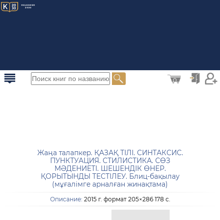
0
Жаңа талапкер. ҚАЗАҚ ТІЛІ. СИНТАКСИС.
ПУНКТУАЦИЯ. СТИЛИСТИКА. СӨЗ
МӘДЕНИЕТІ. ШЕШЕНДІК ӨНЕР.
ҚОРЫТЫНДЫ ТЕСТІЛЕУ. Блиц-бақылау
(мұғалімге арналған жинақтама)
Описание:
2015 г. формат 205×286 178 с.