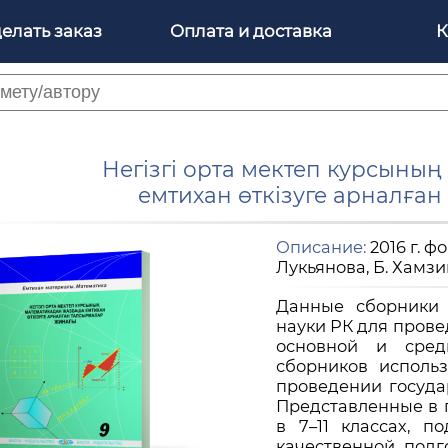
делать заказ
Оплата и доставка
К
Негізгі орта мектеп курсыны
емтихан өткізуге арналға
Описание:
2016 г. ф
Лукьянова, Б. Хамз
Данные сборники 
науки РК для прове
основной и сред
сборников исполь
проведении государ
Представленные в 
в 7–11 классах, 
качественной подг