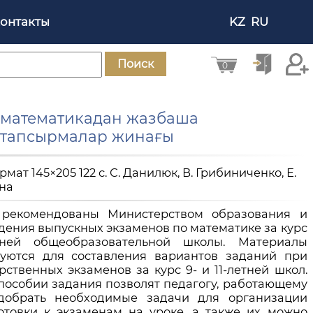
онтакты
KZ
RU
Поиск
0
ң математикадан жазбаша
н тапсырмалар жинағы
ормат 145×205 122 с. С. Данилюк, В. Грибиниченко, Е.
ина
рекомендованы Министерством образования и
дения выпускных экзаменов по математике за курс
ней общеобразовательной школы. Материалы
зуются для составления вариантов заданий при
ственных экзаменов за курс 9- и 11-летней школ.
пособии задания позволят педагогу, работающему
подобрать необходимые задачи для организации
отовки к экзаменам на уроке, а также их можно