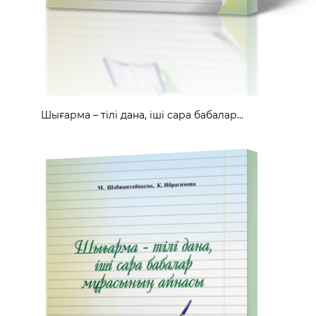
Шығарма – тілі дана, іші сара бабалар...