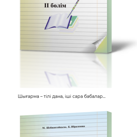
Шығарма – тілі дана, іші сара бабалар...