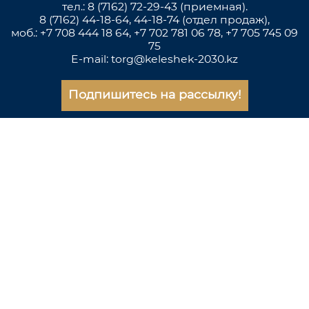
тел.: 8 (7162) 72-29-43 (приемная).
8 (7162) 44-18-64, 44-18-74 (отдел продаж),
моб.: +7 708 444 18 64, +7 702 781 06 78, +7 705 745 09
75
E-mail: torg@keleshek-2030.kz
Подпишитесь на рассылку!