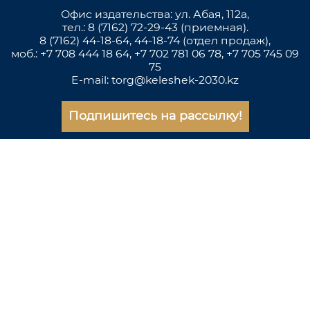
Офис издательства: ул. Абая, 112а,
тел.: 8 (7162) 72-29-43 (приемная).
8 (7162) 44-18-64, 44-18-74 (отдел продаж),
моб.: +7 708 444 18 64, +7 702 781 06 78, +7 705 745 09
75
E-mail: torg@keleshek-2030.kz
Подпишитесь на рассылку!