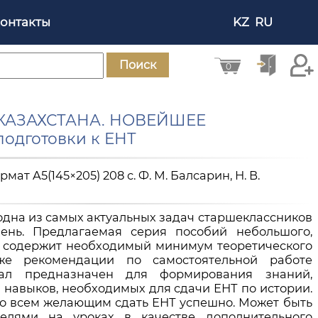
онтакты
KZ
RU
Поиск
0
 КАЗАХСТАНА. НОВЕЙШЕЕ
подготовки к ЕНТ
рмат A5(145×205) 208 с. Ф. М. Балсарин, Н. В.
 одна из самых актуальных задач старшеклассников
ень. Предлагаемая серия пособий небольшого,
, содержит необходимый минимум теоретического
же рекомендации по самостоятельной работе
иал предназначен для формирования знаний,
 навыков, необходимых для сдачи ЕНТ по истории.
о всем желающим сдать ЕНТ успешно. Может быть
телями на уроках в качестве дополнительного