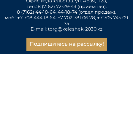
Офис издательства: ул. Абая, 112а,
тел.: 8 (7162) 72-29-43 (приемная).
8 (7162) 44-18-64, 44-18-74 (отдел продаж),
моб.: +7 708 444 18 64, +7 702 781 06 78, +7 705 745 09
75
E-mail: torg@keleshek-2030.kz
Подпишитесь на рассылку!