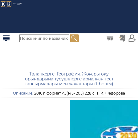
0
Талапкерге. География. Жоғары оқу
орындарына түсушілерге арналған тест
тапсырмалары мен жауаптары (1-бөлім)
Описание:
2016 г. формат A5(145×205) 228 с. Т. И. Федорова