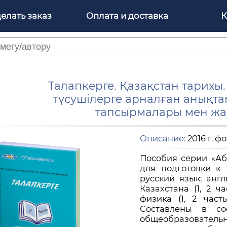
делать заказ
Оплата и доставка
К
Талапкерге. Қазақстан тарих
түсушілерге арналған анықта
тапсырмалары мен жау
Описание:
2016 г. ф
Пособия серии «Аб
для подготовки к
русский язык; англ
Казахстана (1, 2 ча
физика (1, 2 часть
Составлены в со
общеобразователь