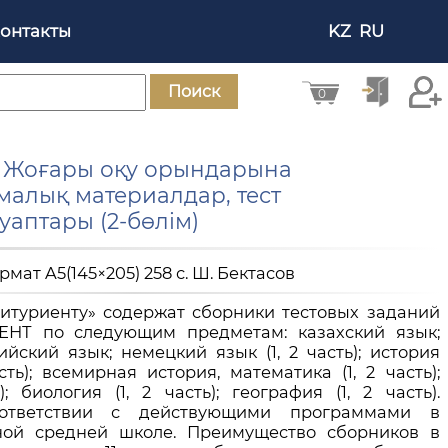
онтакты
KZ
RU
Поиск
0
ы. Жоғары оқу орындарына
малық материалдар, тест
аптары (2-бөлім)
ормат A5(145×205) 258 с. Ш. Бектасов
итуриенту» содержат сборники тестовых заданий
 ЕНТ по следующим предметам: казахский язык;
ийский язык; немецкий язык (1, 2 часть); история
сть); всемирная история, математика (1, 2 часть);
); биология (1, 2 часть); география (1, 2 часть).
ответствии с действующими программами в
ной средней школе. Преимущество сборников в