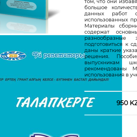
том, что они избав
большое количест
данных работ с
использованных пр
Материалы сборни
содержат основ
разнообразные 
подготовиться к с
даны краткие указ
решения. Пособ
выпускникам шк
рекомендованы М
использования в у
950 K