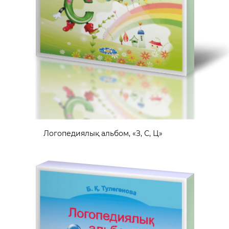
Логопедиялық альбом, «З, С, Ц»