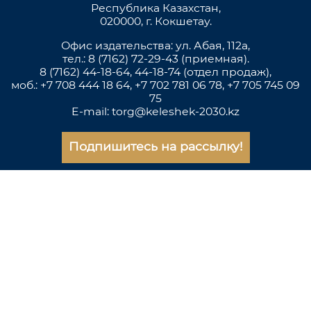
Республика Казахстан,
020000, г. Кокшетау.
Офис издательства: ул. Абая, 112а,
тел.: 8 (7162) 72-29-43 (приемная).
8 (7162) 44-18-64, 44-18-74 (отдел продаж),
моб.: +7 708 444 18 64, +7 702 781 06 78, +7 705 745 09
75
E-mail: torg@keleshek-2030.kz
Подпишитесь на рассылку!