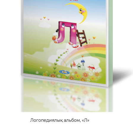
Логопедиялық альбом, «Л»