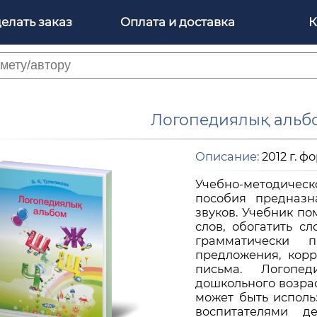
делать заказ
Оплата и доставка
К
Логопедиялық альбо
Описание:
2012 г. фо
Учебно-методичес
пособия предназн
звуков. Учебник по
слов, обогатить с
грамматически 
предложения, корр
письма. Логопе
дошкольного возра
может быть исполь
воспитателями де