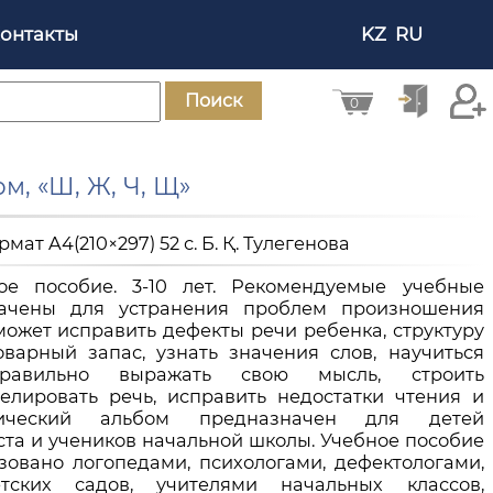
онтакты
KZ
RU
Поиск
0
м, «Ш, Ж, Ч, Щ»
рмат A4(210×297) 52 с. Б. Қ. Тулегенова
кое пособие. 3-10 лет. Рекомендуемые учебные
ачены для устранения проблем произношения
может исправить дефекты речи ребенка, структуру
ловарный запас, узнать значения слов, научиться
правильно выражать свою мысль, строить
елировать речь, исправить недостатки чтения и
дический альбом предназначен для детей
ста и учеников начальной школы. Учебное пособие
зовано логопедами, психологами, дефектологами,
тских садов, учителями начальных классов,