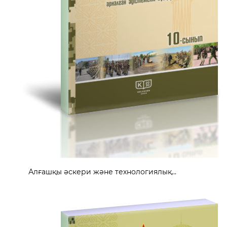
Алғашқы әскери және технологиялық...