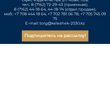
тел.: 8 (7162) 72-29-43 (приемная).
8 (7162) 44-18-64, 44-18-74 (отдел продаж),
моб.: +7 708 444 18 64, +7 702 781 06 78, +7 705 745 09
75
E-mail: torg@keleshek-2030.kz
Подпишитесь на рассылку!