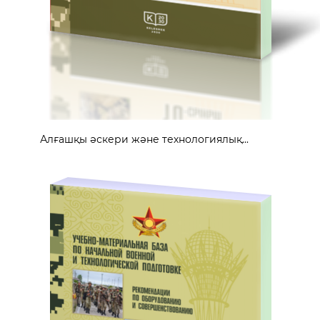
Алғашқы әскери және технологиялық...