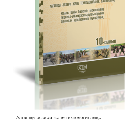
Алғашқы әскери және технологиялық...