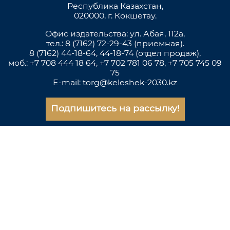
Республика Казахстан,
020000, г. Кокшетау.
Офис издательства: ул. Абая, 112а,
тел.: 8 (7162) 72-29-43 (приемная).
8 (7162) 44-18-64, 44-18-74 (отдел продаж),
моб.: +7 708 444 18 64, +7 702 781 06 78, +7 705 745 09
75
E-mail: torg@keleshek-2030.kz
Подпишитесь на рассылку!