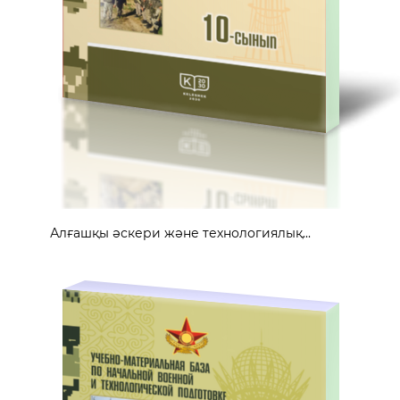
Алғашқы әскери және технологиялық...