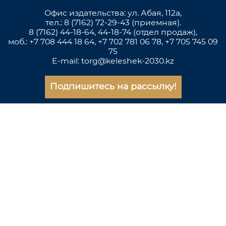
Офис издательства: ул. Абая, 112а,
тел.: 8 (7162) 72-29-43 (приемная).
8 (7162) 44-18-64, 44-18-74 (отдел продаж),
моб.: +7 708 444 18 64, +7 702 781 06 78, +7 705 745 09
75
E-mail: torg@keleshek-2030.kz
Подпишитесь на рассылку!