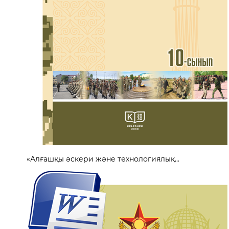
«Алғашқы әскери және технологиялық...