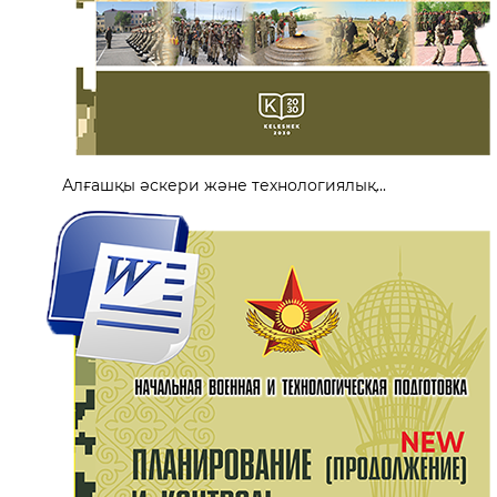
Алғашқы әскери және технологиялық...