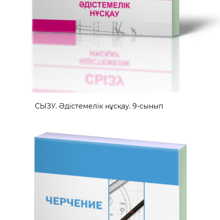
СЫЗУ. Әдістемелік нұсқау. 9-сынып