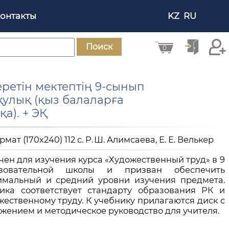
онтакты
KZ
RU
Поиск
0
ретін мектептің 9-сынып
улық (қыз балаларға
а). + ЭҚ
рмат (170х240) 112 с. Р. Ш. Алимсаева, Е. Е. Велькер
ен для изучения курса «Художественный труд» в 9
азовательной школы и призван обеспечить
имальный и средний уровни изучения предмета.
ика соответствует стандарту образования РК и
ественному труду. К учебнику прилагаются диск с
ением и методическое руководство для учителя.