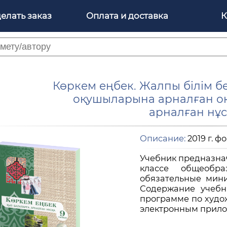
делать заказ
Оплата и доставка
К
Көркем еңбек. Жалпы білім бе
оқушыларына арналған оқ
арналған нұсқ
Описание:
2019 г. фо
Учебник предназнач
классе общеобр
обязательные мин
Содержание учебн
программе по худож
электронным прилож