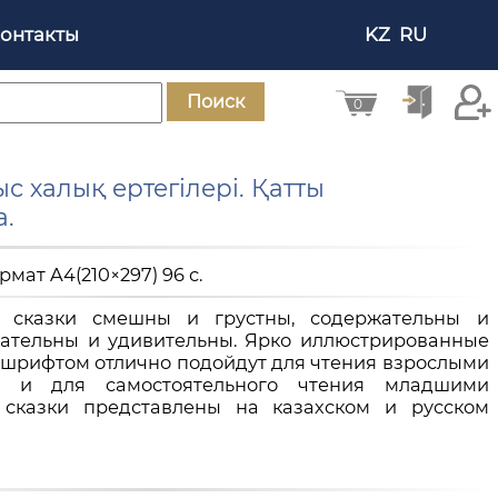
онтакты
KZ
RU
Поиск
0
 халық ертегілері. Қатты
а.
ормат A4(210×297) 96 с.
 сказки смешны и грустны, содержательны и
кательны и удивительны. Ярко иллюстрированные
 шрифтом отлично подойдут для чтения взрослыми
 и для самостоятельного чтения младшими
 сказки представлены на казахском и русском