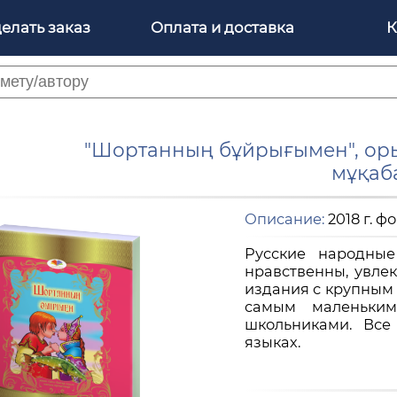
делать заказ
Оплата и доставка
К
"Шортанның бұйрығымен", орыс
мұқаб
Описание:
2018 г. ф
Русские народные
нравственны, увле
издания с крупным
самым маленьким
школьниками. Все
языках.