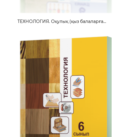
ТЕХНОЛОГИЯ. Оқулық (қыз балаларға...