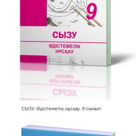
СЫЗУ. Әдістемелік нұсқау. 9-сынып