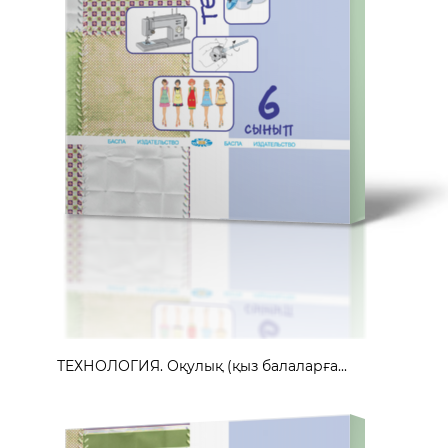
ТЕХНОЛОГИЯ. Оқулық (қыз балаларға...