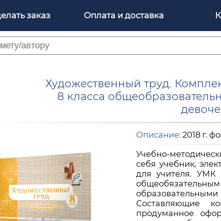
делать заказ
Оплата и доставка
К
Художественный труд. Компле
8 класса общеобразователь
девоче
Описание:
2018 г. ф
Учебно-методическ
себя учебник, эле
для учителя. УМК 
общеобязател
образовательными
Составляющие ко
продуманное офор