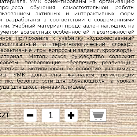
материала. УМК ориентированы на организацию
процесса обучения, самостоятельной работы
льзованием активных и интерактивных форм
ки разработаны в соответствии с современными
нии. Учебный материал представлен наглядно, на
с учетом возрастных особенностей и возможностей
онное приложение к учебнику «Художественный
полиязычный и терминологический словари,
ерактивные игры, вопросы и задания, кроссворды,
атериал. Методическое руководство содержит
советы, позволяющие обеспечить реализацию
учения и мотивированное освоение учащимися
ммы. УМК дополнены журналом регистрации
хнике безопасности для обучающихся на уроках
да (для школ, гимназий, лицеев).
KZT