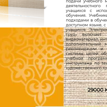
подачи учебного 
деятельностного 
учащихся с испо
обучения. Учебни
подходами в обуче
доступном языке, 
учащихся. Электр
труд» включает 
видеоматериал, инт
дополнительный м
рекомендации и 
системы целей об
учебной програ
инструктажа по те
художественного тру
29000 