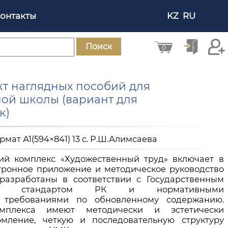
онтакты
KZ
RU
Поиск
0
кт наглядных пособий для
ной школы (вариант для
к)
ормат А1(594×841) 13 с. Р.Ш.Алимсаева
ий комплекс «Художественный труд» включает в
ктронное приложение и методическое руководство
разработаны в соответствии с Государственным
ьным стандартом РК и нормативными
 требованиями по обновленному содержанию.
мплекса имеют методически и эстетически
мление, четкую и последовательную структуру