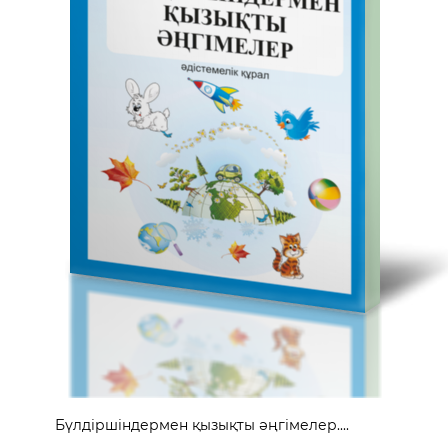
Бүлдіршіндермен қызықты әңгімелер....