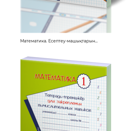
Математика. Есептеу-машықтарын...