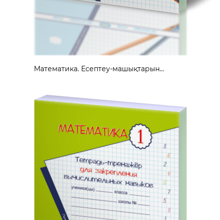
Математика. Есептеу-машықтарын...