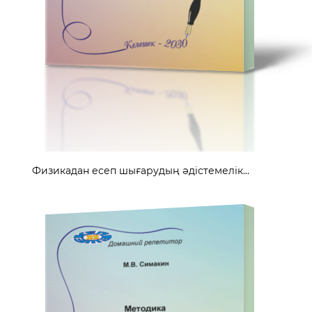
Физикадан есеп шығарудың әдістемелік...