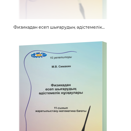
Физикадан есеп шығарудың әдістемелік...