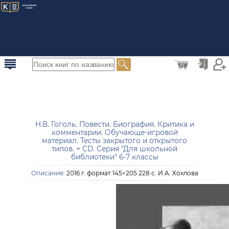
0
Н.В. Гоголь. Повести. Биография. Критика и
комментарии. Обучающе-игровой
материал. Тесты закрытого и открытого
типов. + СD. Серия "Для школьной
библиотеки" 6-7 классы
Описание:
2016 г. формат 145×205 228 с. И.А. Хохлова