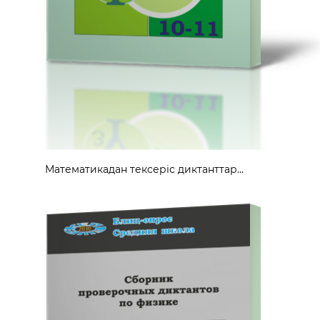
Математикадан тексеріс диктанттар...