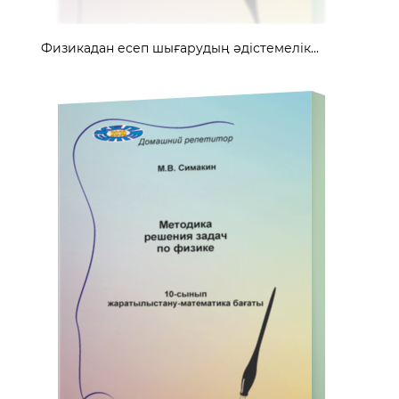
Физикадан есеп шығарудың әдістемелік...