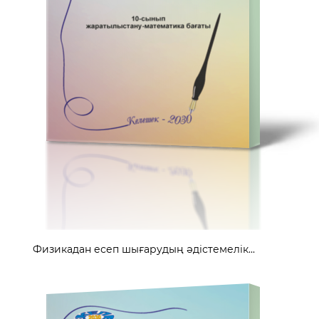
Физикадан есеп шығарудың әдістемелік...