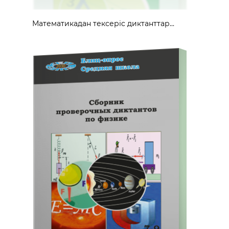
Математикадан тексеріс диктанттар...