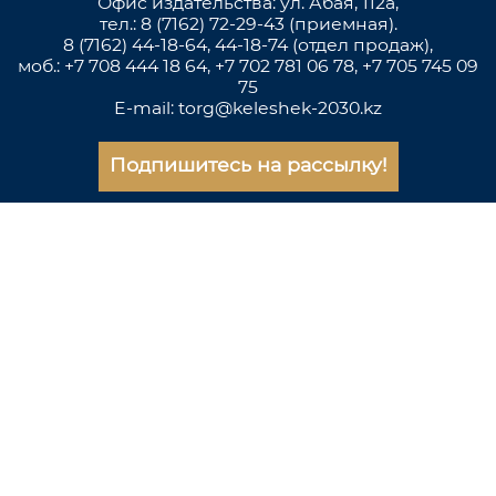
Офис издательства: ул. Абая, 112а,
тел.: 8 (7162) 72-29-43 (приемная).
8 (7162) 44-18-64, 44-18-74 (отдел продаж),
моб.: +7 708 444 18 64, +7 702 781 06 78, +7 705 745 09
75
E-mail: torg@keleshek-2030.kz
Подпишитесь на рассылку!