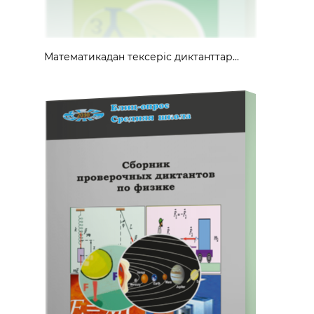
Математикадан тексеріс диктанттар...