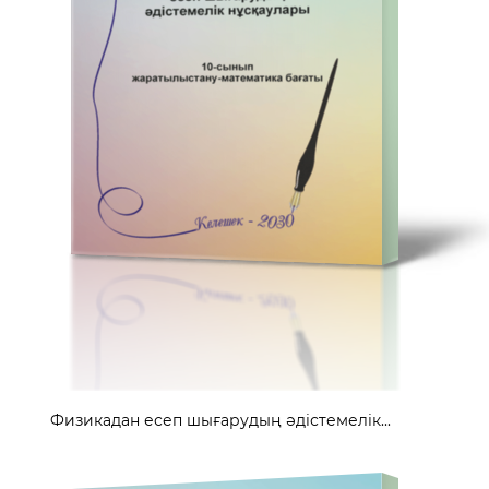
Физикадан есеп шығарудың әдістемелік...