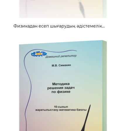
Физикадан есеп шығарудың әдістемелік...