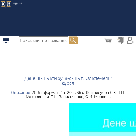
0
Дене шынықтыру. 8-сынып. Әдістемелік
құрал
Описание:
2016 г. формат 145×205 236 с. Көптілеуова С.Қ., Г.П.
Маковецкая, Т.Н. Васильченко, О.И. Меркель