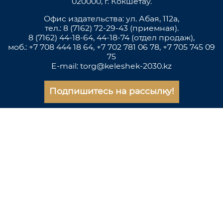
020000, г. Кокшетау.
Офис издательства: ул. Абая, 112а,
тел.: 8 (7162) 72-29-43 (приемная).
8 (7162) 44-18-64, 44-18-74 (отдел продаж),
моб.: +7 708 444 18 64, +7 702 781 06 78, +7 705 745 09
75
E-mail: torg@keleshek-2030.kz
Подпишитесь на рассылку!