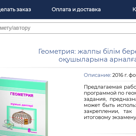
делать заказ
Оплата и доставка
К
Геометрия: жалпы білім бер
оқушыларына арналға
Описание:
2016 г. фо
Предлагаемая рабо
программой по гео
задания, предназн
может быть исполь
закреплении, так
итоговому экзамену