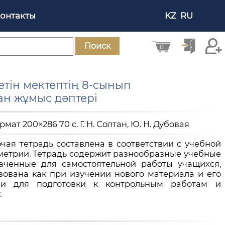
онтакты
KZ
RU
Поиск
0
етін мектептің 8-сынып
н жұмыс дәптері
рмат 200×286 70 с. Г. Н. Солтан, Ю. Н. Дубовая
чая тетрадь составлена в соответствии с учебной
метрии. Тетрадь содержит разнообразные учебные
аченные для самостоятельной работы учащихся,
зована как при изучении нового материала и его
 и для подготовки к контрольным работам и
.