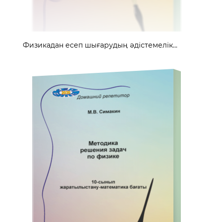
Физикадан есеп шығарудың әдістемелік...