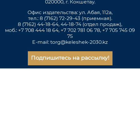
020000, г. Кокшетау.
Офис издательства: ул. Абая, 112а,
тел.: 8 (7162) 72-29-43 (приемная).
8 (7162) 44-18-64, 44-18-74 (отдел продаж),
моб.: +7 708 444 18 64, +7 702 781 06 78, +7 705 745 09
75
E-mail: torg@keleshek-2030.kz
Подпишитесь на рассылку!