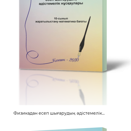
Физикадан есеп шығарудың әдістемелік...