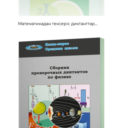
Математикадан тексеріс диктанттар...