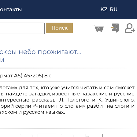
онтакты
KZ
RU
Поиск
0
скры небо прожигают...
ки
рмат A5(145×205) 8 с.
огам» для тех, кто уже учится читать и сам сможет
вы найдёте загадки, известные казахские и русские
интересные рассказы Л. Толстого и К. Ушинского.
торий серии «Читаем по слогам» разбит на слоги и
ахском и русском языках.