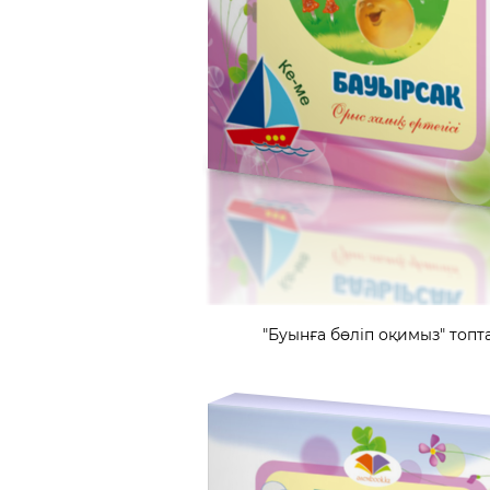
"Буынға бөліп оқимыз" топта