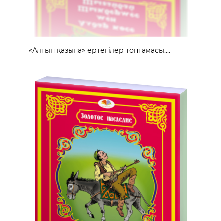
«Алтын қазына» ертегілер топтамасы....