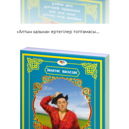
«Алтын қазына» ертегілер топтамасы....