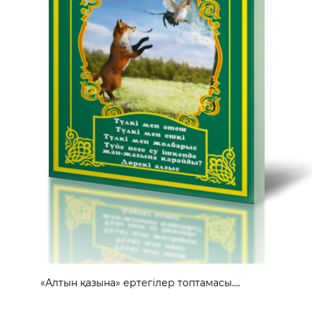
«Алтын қазына» ертегілер топтамасы....