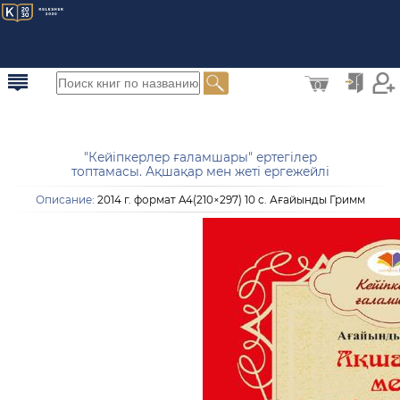
0
"Кейіпкерлер ғаламшары" ертегілер
топтамасы. Ақшақар мен жеті ергежейлі
Описание:
2014 г. формат A4(210×297) 10 с. Ағайынды Гримм