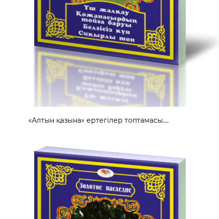
«Алтын қазына» ертегілер топтамасы....