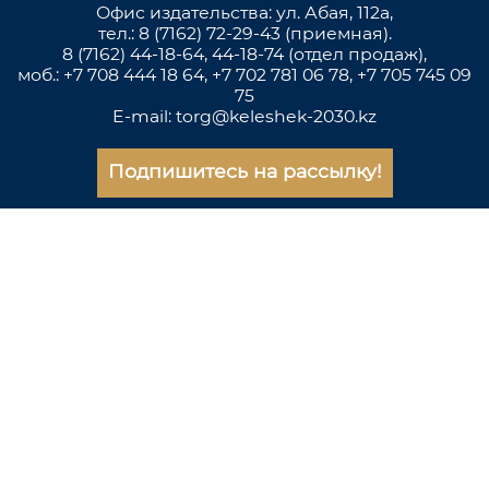
Офис издательства: ул. Абая, 112а,
тел.: 8 (7162) 72-29-43 (приемная).
8 (7162) 44-18-64, 44-18-74 (отдел продаж),
моб.: +7 708 444 18 64, +7 702 781 06 78, +7 705 745 09
75
E-mail: torg@keleshek-2030.kz
Подпишитесь на рассылку!