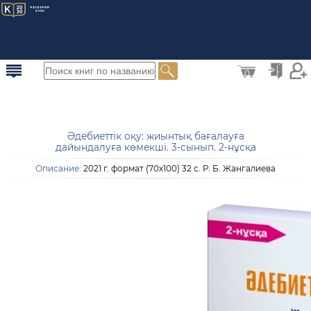
0
Әдебиеттік оқу: жиынтық бағалауға
дайындалуға көмекші. 3-сынып. 2-нұсқа
Описание:
2021 г. формат (70х100) 32 с. Р. Б. Жангалиева