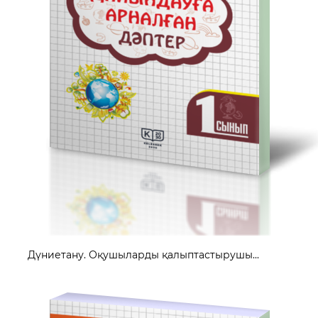
Дүниетану. Оқушыларды қалыптастырушы...