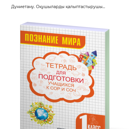
Дүниетану. Оқушыларды қалыптастырушы...