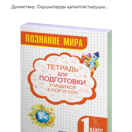
Дүниетану. Оқушыларды қалыптастырушы...