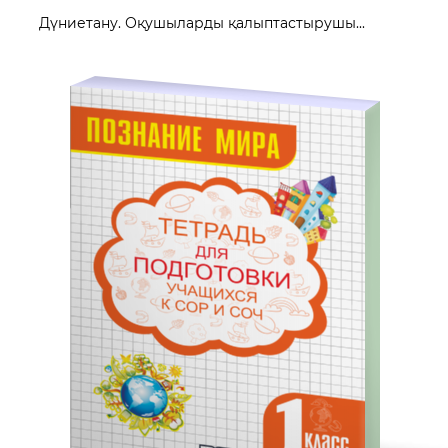
Дүниетану. Оқушыларды қалыптастырушы...