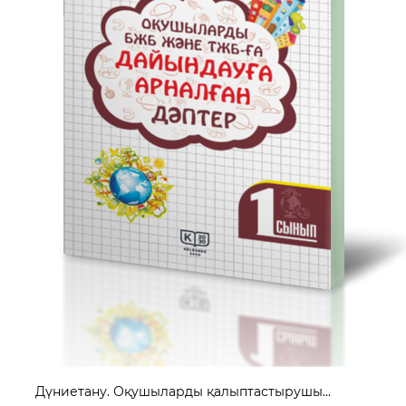
Дүниетану. Оқушыларды қалыптастырушы...