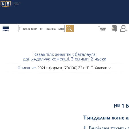
0
Қазақ тілі: жиынтық бағалауға
дайындалуға көмекші. 3-сынып. 2-нұсқа
Описание:
2021 г. формат (70х100) 32 с. Р. Т. Халелова