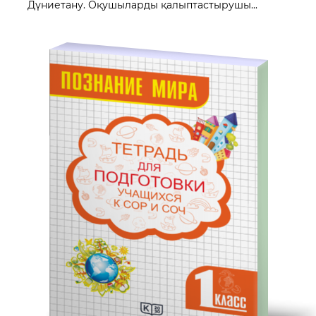
Дүниетану. Оқушыларды қалыптастырушы...