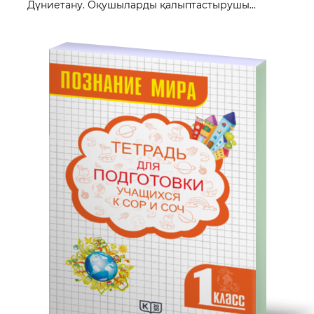
Дүниетану. Оқушыларды қалыптастырушы...