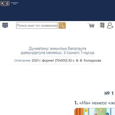
0
Дүниетану: жиынтық бағалауға
дайындалуға көмекші. 2-сынып. 1-нұсқа
Описание:
2021 г. формат (70х100) 32 с. В. В. Холодкова