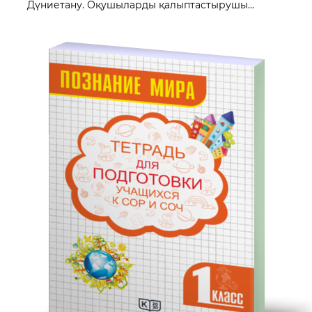
Дүниетану. Оқушыларды қалыптастырушы...