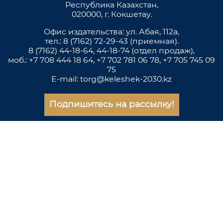
Республика Казахстан,
020000, г. Кокшетау.
Офис издательства: ул. Абая, 112а,
тел.: 8 (7162) 72-29-43 (приемная).
8 (7162) 44-18-64, 44-18-74 (отдел продаж),
моб.: +7 708 444 18 64, +7 702 781 06 78, +7 705 745 09
75
E-mail: torg@keleshek-2030.kz
Подпишитесь на рассылку!