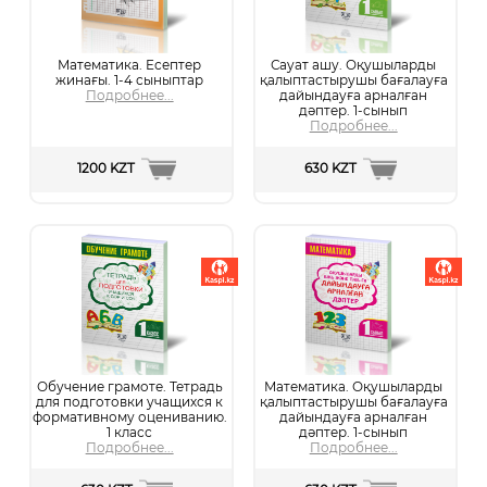
Математика. Есептер
Сауат ашу. Оқушыларды
жинағы. 1-4 сыныптар
қалыптастырушы бағалауға
Подробнее...
дайындауға арналған
дәптер. 1-сынып
Подробнее...
1200 KZT
630 KZT
Обучение грамоте. Тетрадь
Математика. Оқушыларды
для подготовки учащихся к
қалыптастырушы бағалауға
формативному оцениванию.
дайындауға арналған
1 класс
дәптер. 1-сынып
Подробнее...
Подробнее...