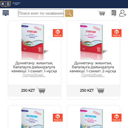
0
Дүниетану: жиынтық
Дүниетану: жиынтық
бағалауға дайындалуға
бағалауға дайындалуға
көмекші. 1-сынып. 1-нұсқа
көмекші. 1-сынып. 2-нұсқа
Подробнее...
Подробнее...
250 KZT
250 KZT