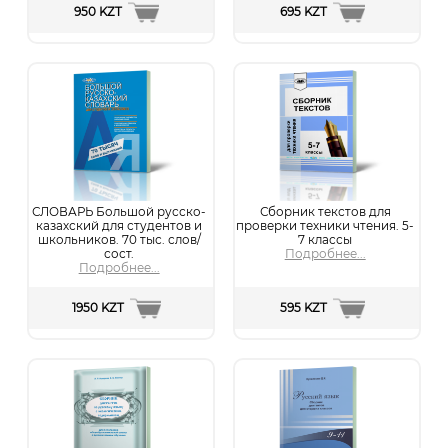
анықтамалар жинағы. 2-
950 KZT
695 KZT
бөлім
Подробнее...
СЛОВАРЬ Большой русско-
Сборник текстов для
казахский для студентов и
проверки техники чтения. 5-
школьников. 70 тыс. слов/
7 классы
сост.
Подробнее...
Подробнее...
1950 KZT
595 KZT