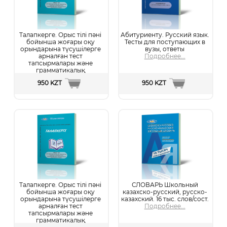
Талапкерге. Орыс тілі пәні
Абитуриенту. Русский язык.
бойынша жоғары оқу
Тесты для поступающих в
орындарына түсушілерге
вузы, ответы
арналған тест
Подробнее...
тапсырмалары және
грамматикалық
анықтамалар жинағы. 1-
950 KZT
950 KZT
бөлім
Подробнее...
Талапкерге. Орыс тілі пәні
СЛОВАРЬ Школьный
бойынша жоғары оқу
казахско-русский, русско-
орындарына түсушілерге
казахский. 16 тыс. слов/сост.
арналған тест
Подробнее...
тапсырмалары және
грамматикалық