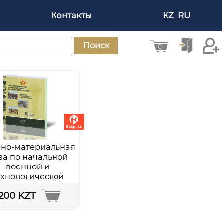
Контакты
KZ
RU
Поиск
0
бно-материальная
за по начальной
военной и
ехнологической
подготовке.
1200 KZT
комендации по
борудованию и
ершенствованию