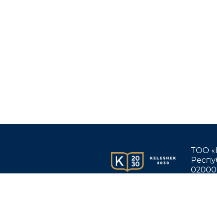
ТОО «
Респу
020000
Образовательный портал
Офис и
тел.: 
Главная страница издательства
8 (716
Мы в социальных сетях
прода