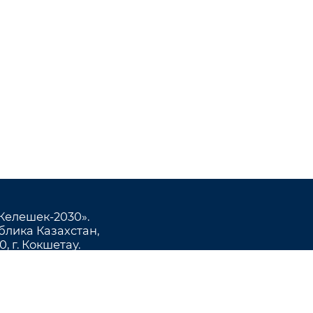
Келешек-2030».
блика Казахстан,
, г. Кокшетау.
здательства: ул. Абая, 112а,
8 (7162) 72-29-43 (приемная).
2) 44-18-64, 44-18-74 (отдел
ж),