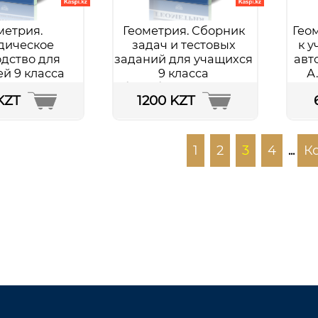
метрия.
Геометрия. Сборник
Гео
дическое
задач и тестовых
к у
дство для
заданий для учащихся
авто
ей 9 класса
9 класса
А.
зовательной
общеобразовательной
Жум
KZT
1200 KZT
колы
школы
обнее...
Подробнее...
1
2
3
4
К
...