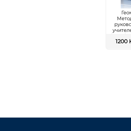
Гео
Мето
руково
учител
общеобра
1200 
ш
Подр