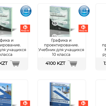
обнее...
полевые (лагерные)
обще
сборы.
Подробнее...
фика и
Графика и
ирование.
проектирование.
п
для учащихся
Учебник для учащихся
 класса
10 класса
р
зовательной
общеобразовательной
уч
KZT
4100 KZT
 ЭП. В двух
школы + ЭП. В двух
обще
х. Часть 1
частях. Часть 2
обнее...
Подробнее...