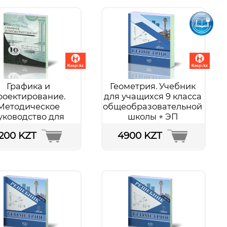
образовательной
Подробнее...
школы
Подробнее...
Графика и
Геометрия. Учебник
роектирование.
для учащихся 9 класса
Методическое
общеобразовательной
уководство для
школы + ЭП
ителей 10 класса
Подробнее...
1200 KZT
4900 KZT
образовательной
школы
Подробнее...