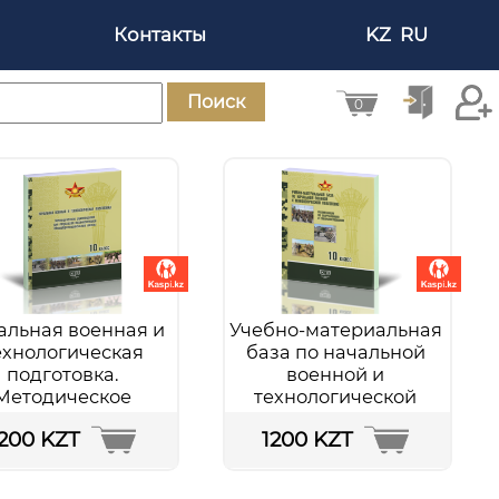
Контакты
KZ
RU
Поиск
0
альная военная и
Учебно-материальная
ехнологическая
база по начальной
подготовка.
военной и
Методическое
технологической
уководство для
подготовке.
1200 KZT
1200 KZT
реподавателей-
Рекомендации по
анизаторов НВТП
оборудованию и
10 класса
совершенствованию