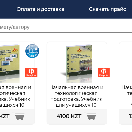
Оплата и доставка
Скачать прайс
я военная и
Начальная военная и
Нач
огическая
технологическая
т
ка. Учебник
подготовка. Учебник
ащихся 10
для учащихся 10
ласса
класса
р
KZT
4100 KZT
зовательной
общеобразовательной
п
 ЭП. В двух
школы. В двух частях.
орг
х. Часть 1
Часть 2. Учебно-