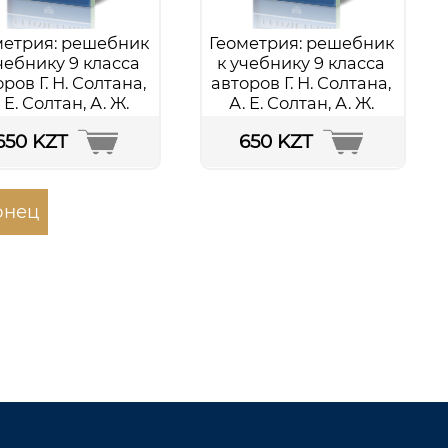
метрия: решебник
Геометрия: решебник
чебнику 9 класса
к учебнику 9 класса
ров Г. Н. Солтана,
авторов Г. Н. Солтана,
 Е. Солтан, А. Ж.
А. Е. Солтан, А. Ж.
адиловой. В двух
Жумадиловой. В двух
650 KZT
650 KZT
частях. Часть 1
частях. Часть 2
Подробнее...
Подробнее...
онец