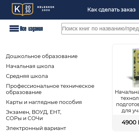
Как сделать заказ
Дошкольное образование
Начальная школа
Средняя школа
Профессиональное техническое
Начальна
образование
технол
Карты и наглядные пособия
подготов
для уч
Экзамен, ВОУД, ЕНТ,
к
СОРы и СОЧи
4900 
общеобра
Электронный вариант
школы +
частя