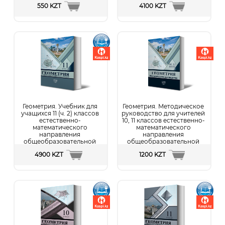
школы. В двух частях. 10
550 KZT
4100 KZT
класс (ч. 1)
Подробнее...
Геометрия. Учебник для
Геометрия. Методическое
учащихся 11 (ч. 2) классов
руководство для учителей
естественно-
10, 11 классов естественно-
математического
математического
направления
направления
общеобразовательной
общеобразовательной
школы. В двух частях. 11
школы
4900 KZT
1200 KZT
класс (ч. 2) + ЭП
Подробнее...
Подробнее...