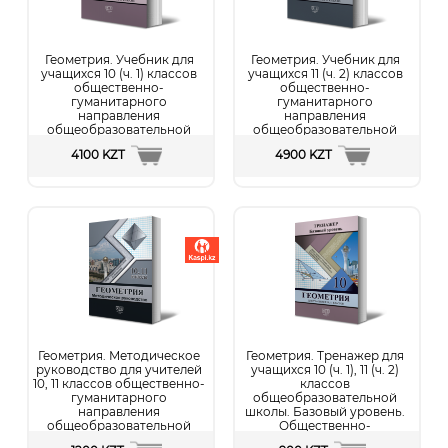
Геометрия. Учебник для
Геометрия. Учебник для
учащихся 10 (ч. 1) классов
учащихся 11 (ч. 2) классов
общественно-
общественно-
гуманитарного
гуманитарного
направления
направления
общеобразовательной
общеобразовательной
школы. В двух частях. 10
школы. В двух частях. 11
4100 KZT
4900 KZT
класс (ч. 1)
класс (ч. 2)
Подробнее...
Подробнее...
Геометрия. Методическое
Геометрия. Тренажер для
руководство для учителей
учащихся 10 (ч. 1), 11 (ч. 2)
10, 11 классов общественно-
классов
гуманитарного
общеобразовательной
направления
школы. Базовый уровень.
общеобразовательной
Общественно-
школы
гуманитарное и