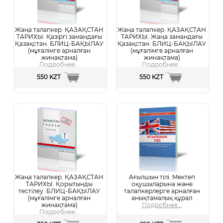
Жаңа талапкер. ҚАЗАҚСТАН
Жаңа талапкер. ҚАЗАҚСТАН
ТАРИХЫ. Қазіргі замандағы
ТАРИХЫ. Жаңа замандағы
Қазақстан. БЛИЦ-БАҚЫЛАУ
Қазақстан. БЛИЦ-БАҚЫЛАУ
(мұғалімге арналған
(мұғалімге арналған
жинақтама)
жинақтама)
Подробнее...
Подробнее...
550 KZT
550 KZT
Жаңа талапкер. ҚАЗАҚСТАН
Ағылшын тілі. Мектеп
ТАРИХЫ. Қорытынды
оқушыларына және
тестілеу. БЛИЦ-БАҚЫЛАУ
талапкерлерге арналған
(мұғалімге арналған
анықтамалық құрал
жинақтама)
Подробнее...
Подробнее...