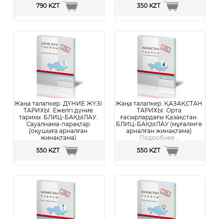
790 KZT
350 KZT
Жаңа талапкер. ДҮНИЕ ЖҮЗІ
Жаңа талапкер. ҚАЗАҚСТАН
ТАРИХЫ. Ежелгі дүние
ТАРИХЫ. Орта
тарихы. БЛИЦ-БАҚЫЛАУ.
ғасырлардағы Қазақстан.
Сауалнама-парақтар
БЛИЦ-БАҚЫЛАУ (мұғалімге
(оқушыға арналған
арналған жинақтама)
жинақтама)
Подробнее...
Подробнее...
550 KZT
550 KZT