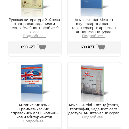
Русская литература ХІХ века
Ағылшын тілі. Мектеп
в вопросах, заданиях и
оқушыларына және
тестах. Учебное пособие. 9
талапкерлерге арналған
класс
анықтамалық құрал
Подробнее...
Подробнее...
890 KZT
690 KZT
Английский язык.
Ағылшын тілі. Елтану (тарих,
Грамматический
география, мәдениет, салт
справочник для школьни­
дәстүр). Анықтамалық құрал
ков и абитуриентов
Подробнее...
Подробнее...