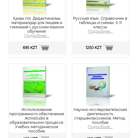
Қазақ тілі. Дидактикалық
Русский язык. Справочник в
материалдар для лицеев и
таблицах и схемах. 5-11
гимназий с русским языком
классы
обучения
Подробнее...
Подробнее...
695 KZT
1250 KZT
Использование
Научно-исследовательская
программного обеспечения
деятельность
Activstudio в
старшеклассников. Метод.
образовательном процессе.
пособие
Учебно-методическое
Подробнее...
пособие
Подробнее...